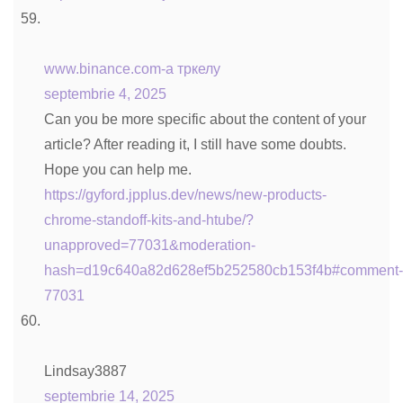
www.binance.com-а тркелу
septembrie 4, 2025
Can you be more specific about the content of your
article? After reading it, I still have some doubts.
Hope you can help me.
https://gyford.jpplus.dev/news/new-products-
chrome-standoff-kits-and-htube/?
unapproved=77031&moderation-
hash=d19c640a82d628ef5b252580cb153f4b#comment
77031
Lindsay3887
septembrie 14, 2025