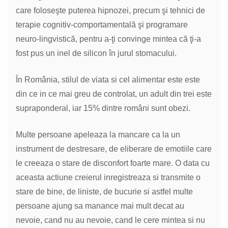
care foloseşte puterea hipnozei, precum şi tehnici de
terapie cognitiv-comportamentală şi programare
neuro-lingvistică, pentru a-ţi convinge mintea că ţi-a
fost pus un inel de silicon în jurul stomacului.
În România, stilul de viata si cel alimentar este este
din ce in ce mai greu de controlat, un adult din trei este
supraponderal, iar 15% dintre români sunt obezi.
Multe persoane apeleaza la mancare ca la un
instrument de destresare, de eliberare de emotiile care
le creeaza o stare de disconfort foarte mare. O data cu
aceasta actiune creierul inregistreaza si transmite o
stare de bine, de liniste, de bucurie si astfel multe
persoane ajung sa manance mai mult decat au
nevoie, cand nu au nevoie, cand le cere mintea si nu