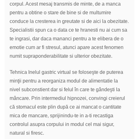
corpul. Acest mesaj transmis de minte, de a manca
pentru a obtine o stare de bine si de multumire
conduce la cresterea in greutate si de aici la obezitate.
Specialistii spun ca o data ce te hranesti nu ai cum sa
te ingrasi, dar daca mananci pentru a te elibera de o
emotie cum ar fi stresul, atunci apare acest fenomen
numit supraponderabilitate si ulterior obezitate.
Tehnica Inelul gastric virtual se foloseşte de puterea
minţii pentru a reorganiza modul de alimentatie la
nivel subconstient dar si felul în care te gândeşti la
mâncare. Prin intermediul hipnozei, convingi creierul
că stomacul este plin după ce ai mancat o cantitate
mica de mancare, sprijinindu-te in a-ti recastiga
controlul asupra corpului in modul cel mai sigur,
natural si firesc.