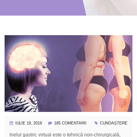
IULIE 19, 2019
185 COMENTARII
185 COMENTARII
CUNOAȘTERE
Inelul gastric virtual este o tehnică non-chirurgicală,