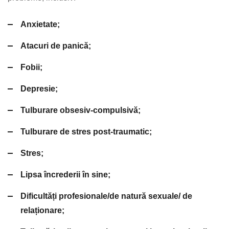
Anxietate;
Atacuri de panică;
Fobii;
Depresie;
Tulburare obsesiv-compulsivă;
Tulburare de stres post-traumatic;
Stres;
Lipsa încrederii în sine;
Dificultăți profesionale/de natură sexuale/ de
relaționare;