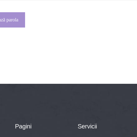
ză parola
Pagini
Servicii