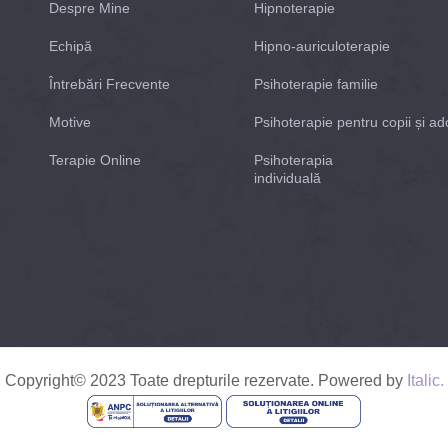
Despre Mine
Hipnoterapie
Echipă
Hipno-auriculoterapie
Întrebări Frecvente
Psihoterapie familie
Motive
Psihoterapie pentru copii și ad
Terapie Online
Psihoterapia
individuală
Copyright© 2023 Toate drepturile rezervate. Powered by
Italic.