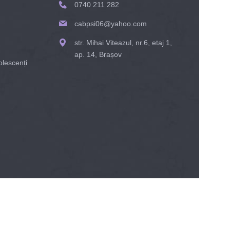
0740 211 282
cabpsi06@yahoo.com
str. Mihai Viteazul, nr.6, etaj 1,
ap. 14, Brașov
olescenți