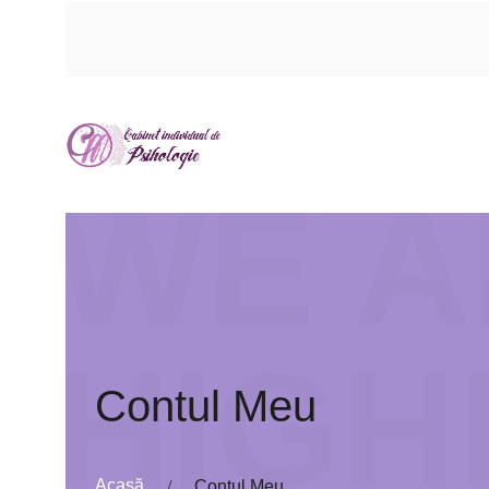
WE A
HIGH
Contul Meu
Acasă
Contul Meu