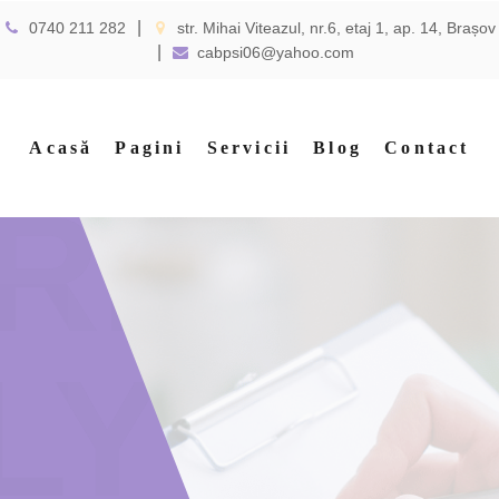
0740 211 282
str. Mihai Viteazul, nr.6, etaj 1, ap. 14, Brașov
cabpsi06@yahoo.com
Acasă
Pagini
Servicii
Blog
Contact
RE
LY