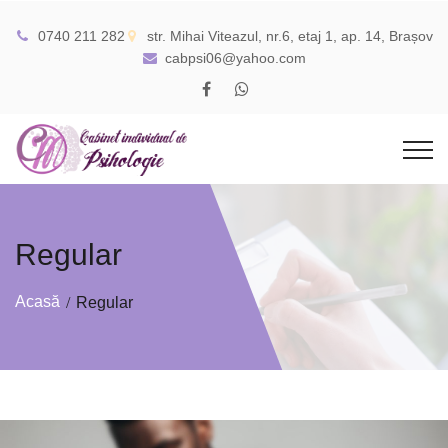
0740 211 282
str. Mihai Viteazul, nr.6, etaj 1, ap. 14, Brașov
cabpsi06@yahoo.com
Regular
Acasă
Regular