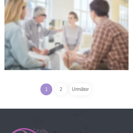
Navigare în
1
2
Următor