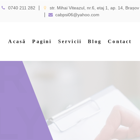
0740 211 282
str. Mihai Viteazul, nr.6, etaj 1, ap. 14, Brașov
cabpsi06@yahoo.com
Acasă
Pagini
Servicii
Blog
Contact
RE
LY