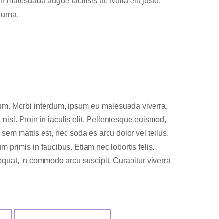
on malesuada augue facilisis ut. Nulla elit justo,
 urna.
m
um. Morbi interdum, ipsum eu malesuada viverra,
 ut nisl. Proin in iaculis elit. Pellentesque euismod,
em mattis est, nec sodales arcu dolor vel tellus.
primis in faucibus. Etiam nec lobortis felis.
quat, in commodo arcu suscipit. Curabitur viverra