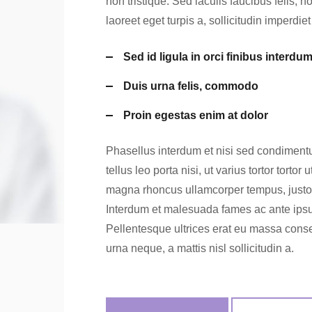
non tristique. Sed iaculis faucibus felis, n
laoreet eget turpis a, sollicitudin imperdiet
Sed id ligula in orci finibus interdu
Duis urna felis, commodo
Proin egestas enim at dolor
Phasellus interdum et nisi sed condiment
tellus leo porta nisi, ut varius tortor tortor
magna rhoncus ullamcorper tempus, justo s
Interdum et malesuada fames ac ante ipsum 
Pellentesque ultrices erat eu massa conse
urna neque, a mattis nisl sollicitudin a.