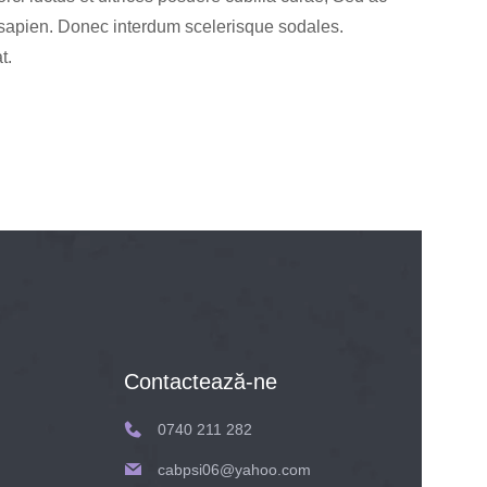
sapien. Donec interdum scelerisque sodales.
t.
Contactează-ne
0740 211 282
cabpsi06@yahoo.com