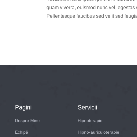
quam viverra, euismod nunc vel, egestas 
Pellentesque faucibus sed velit sed feugia
Pagini
Servicii
Despre Mine
Hipnoterapie
Echipă
Hipno-auriculoterapie