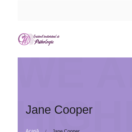
WE A
HIGH
Jane Cooper
Acasă
Jane Cooper