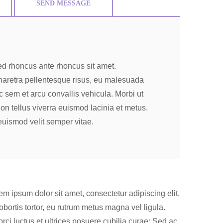
SEND MESSAGE
d rhoncus ante rhoncus sit amet.
pharetra pellentesque risus, eu malesuada
c sem et arcu convallis vehicula. Morbi ut
non tellus viverra euismod lacinia et metus.
euismod velit semper vitae.
em ipsum dolor sit amet, consectetur adipiscing elit.
lobortis tortor, eu rutrum metus magna vel ligula.
rci luctus et ultrices posuere cubilia curae; Sed ac