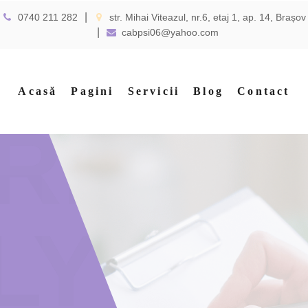
0740 211 282
str. Mihai Viteazul, nr.6, etaj 1, ap. 14, Brașov
cabpsi06@yahoo.com
Acasă
Pagini
Servicii
Blog
Contact
RE
LY