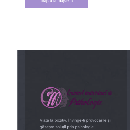
Înapoi la magazin
Viața la pozitiv. Învinge-ți provocările și
găsește soluții prin psihologie.