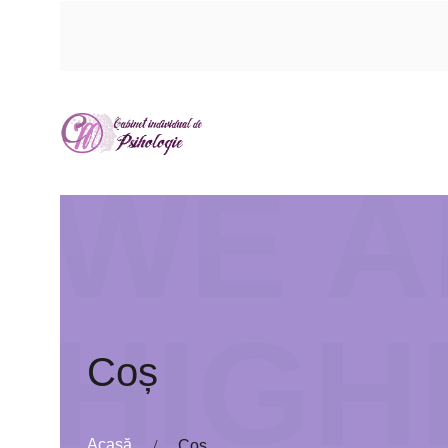
WE A
HIGH
Coș
Acasă
Coș